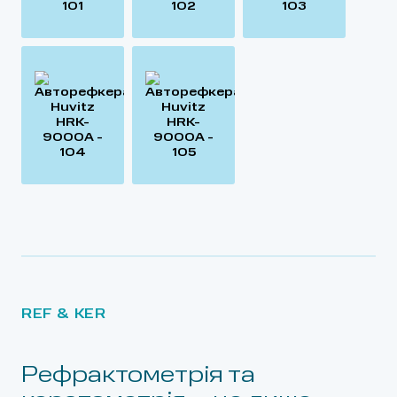
REF & KER
Рефрактометрія та