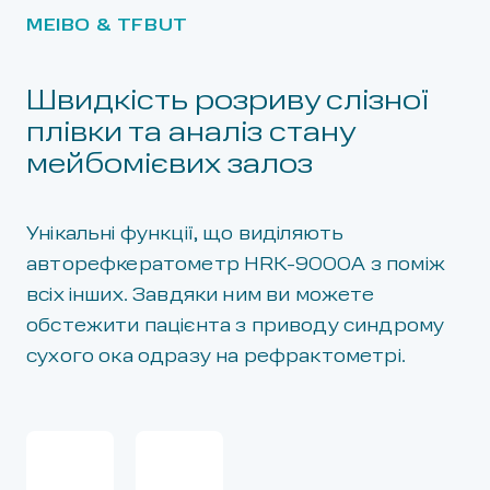
MEIBO & TFBUT
Швидкість розриву слізної
плівки та аналіз стану
мейбомієвих залоз
Унікальні функції, що виділяють
авторефкератометр HRK-9000A з поміж
всіх інших. Завдяки ним ви можете
обстежити пацієнта з приводу синдрому
сухого ока одразу на рефрактометрі.