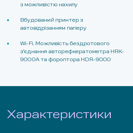
з можливістю нахилу
Вбудований принтер з
автовідрізанням паперу
Wi-Fi. Можливість бездротового
з’єднання авторефкератометра HRK-
9000А та фороптора HDR-9000
Характеристики