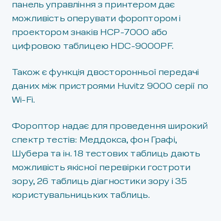
панель управління з принтером дає
можливість оперувати фороптором і
проектором знаків HCP-7000 або
цифровою таблицею HDC-9000PF.
Також є функція двосторонньої передачі
даних між пристроями Huvitz 9000 серії по
Wi-Fi.
Фороптор надає для проведення широкий
спектр тестів: Меддокса, фон Графі,
Шубера та ін. 18 тестових таблиць дають
можливість якісної перевірки гостроти
зору, 26 таблиць діагностики зору і 35
користувальницьких таблиць.