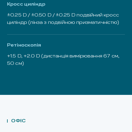
Кросс циліндр
±0.25 D / ±0.50 D / ±0.25 D подвійний кросс
циліндр (лінза з подвійною призматичністю)
Ретіноскопія
+1.5 D, +2.0 D (дистанція вимірювання 67 см,
50 см)
ОФІС