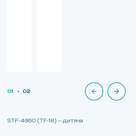
01
02
02
STF-4860 (TF-18) – дитяча