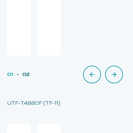
01
02
02
UTF-T4880F (TF-11)