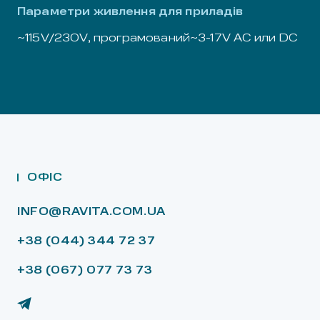
Параметри живлення для приладів
~115V/230V, програмований~3-17V АС или DC
ОФІС
INFO@RAVITA.COM.UA
+38 (044) 344 72 37
+38 (067) 077 73 73