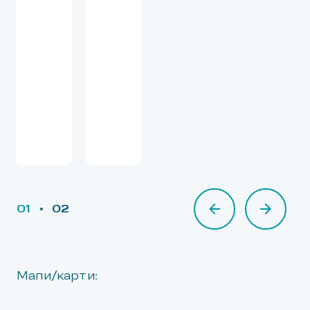
01
02
02
Мапи/карти: