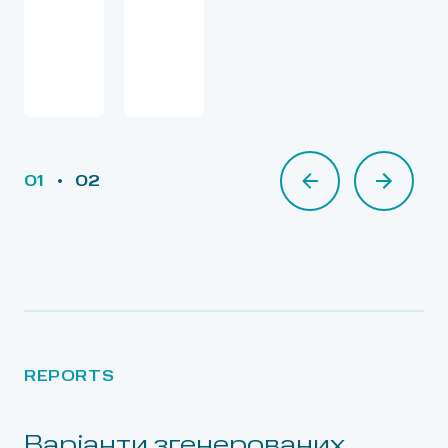
01
02
02
REPORTS
Варіанти згенерованих