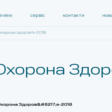
review
сервіс
контакти
нов
охорона здоров’я-2018
Охорона Здор