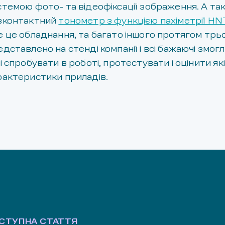
стемою фото- та відеофіксації зображення. А та
зконтактний
тонометр з функцією пахіметрії HNT
е це обладнання, та багато іншого протягом трьо
дставлено на стенді компанії і всі бажаючі змогл
і спробувати в роботі, протестувати і оцінити які
рактеристики приладів.
СТУПНА СТАТТЯ