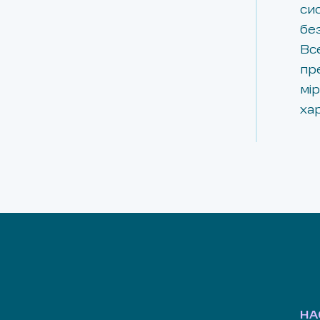
си
бе
Вс
пре
мір
ха
НА