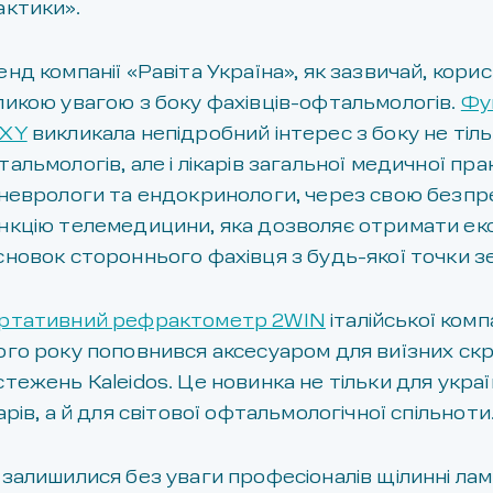
актики».
енд компанії «Равіта Україна», як зазвичай, кори
ликою увагою з боку фахівців-офтальмологів.
Фу
XY
викликала непідробний інтерес з боку не тіл
альмологів, але і лікарів загальної медичної пра
 неврологи та ендокринологи, через свою безп
нкцію телемедицини, яка дозволяє отримати е
сновок стороннього фахівця з будь-якої точки зе
ртативний рефрактометр 2WIN
італійської компа
ого року поповнився аксесуаром для виїзних ск
стежень Kaleidos. Це новинка не тільки для укра
арів, а й для світової офтальмологічної спільноти
 залишилися без уваги професіоналів щілинні лам