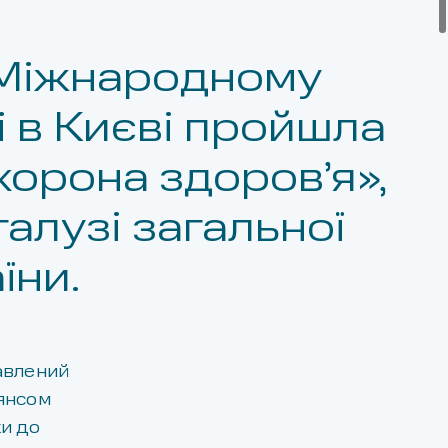
в Міжнародному
 в Києві пройшла
хорона здоров’я»,
галузі загальної
їни.
авлений
янсом
ки до