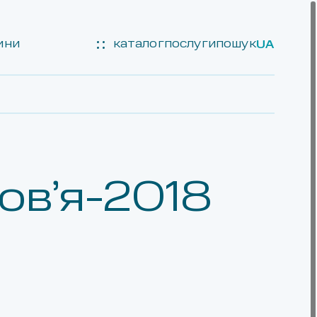
ини
каталог
послуги
пошук
UA
ов’я-2018