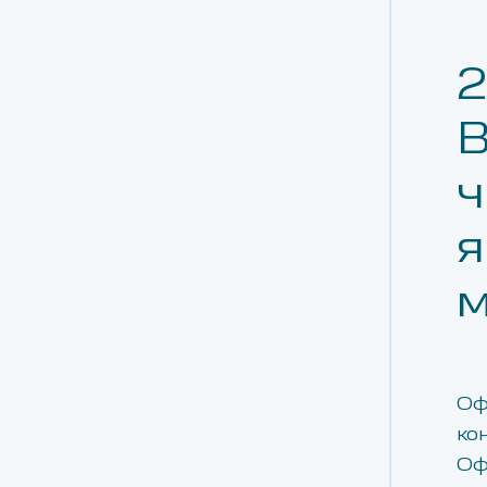
2
В
ч
я
м
Оф
ко
Оф