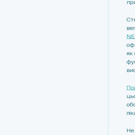
пр
Ст
ве
NE
офт
як
фу
ви
По
ць
об
лік
Не