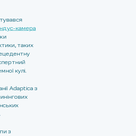
стувався
ндус-камера
ьки
ктики, таких
рецедентну
кспертний
мної кулі.
нії Adaptica з
ринінгових
їнських
.
пи з