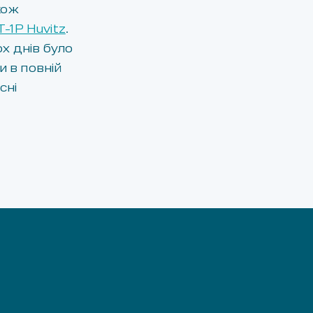
кож
-1P Huvitz
.
х днів було
и в повній
сні