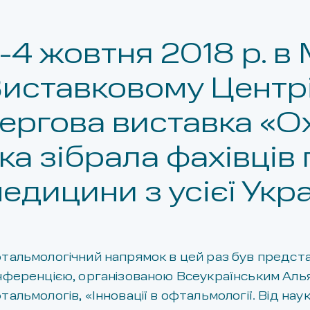
-4 жовтня 2018 р. 
иставковому Центрі
ергова виставка «О
ка зібрала фахівців 
едицини з усієї Укра
тальмологічний напрямок в цей раз був предст
нференцією, організованою Всеукраїнським Аль
тальмологів, «Інновації в офтальмології. Від нау